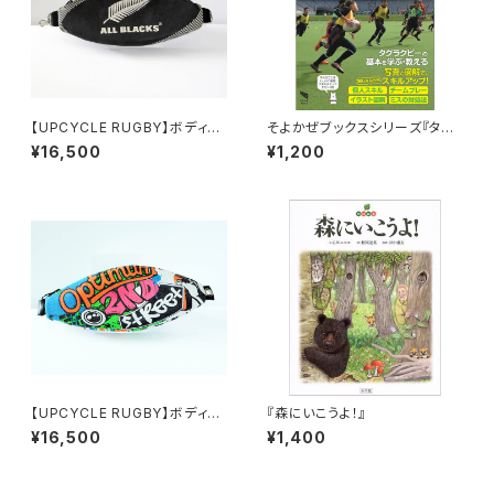
【UPCYCLE RUGBY】ボディバ
そよかぜブックスシリーズ『タグ
ッグ（Allblacks Type-A）
ラグビーの教科書 タグノート』
¥16,500
¥1,200
【UPCYCLE RUGBY】ボディバ
『森にいこうよ！』
ッグ（Optimum Type-A）
¥16,500
¥1,400