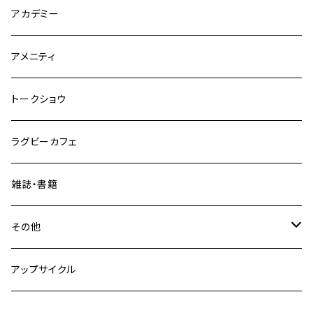
アカデミー
アメニティ
トークショウ
ラグビーカフェ
雑誌・書籍
その他
fuber diner
アップサイクル