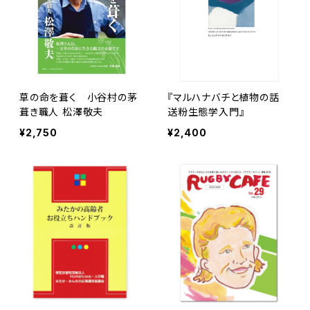
草の命を葺く 小谷村の茅
『マルハナバチと植物の話
葺き職人 松澤敬夫
送粉生態学入門』
¥2,750
¥2,400