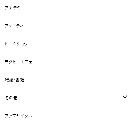
アカデミー
アメニティ
トークショウ
ラグビーカフェ
雑誌・書籍
その他
fuber diner
アップサイクル