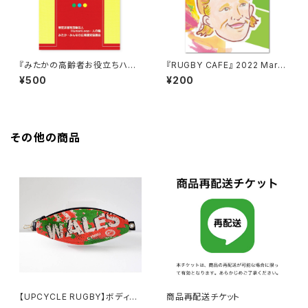
『みたかの高齢者お役立ちハン
『RUGBY CAFE』 2022 March
ドブック 改訂版』
（vol.29）
¥500
¥200
その他の商品
【UPCYCLE RUGBY】ボディバ
商品再配送チケット
ッグ（Wales Type-A）