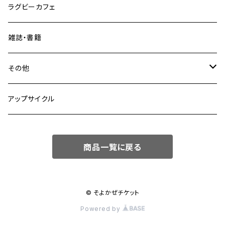
ラグビーカフェ
雑誌・書籍
その他
fuber diner
アップサイクル
商品一覧に戻る
© そよかぜチケット
Powered by