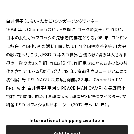
白井貴子（しらい・たかこ）シンガーソングライター
1984 年、『Chance!』のヒットを機に「ロックの女王」と呼ばれ、
日本の女性ポップロックの先駆者的存在となる。98 年、ロンドン
に移住。帰国後、音楽活動再開。第 61 回全国植樹祭神奈川大会
の歌『森へ行こう』、ESD ユネスコ世界会議の歌『僕らは大きな世
界の一粒の命』を作詞・作曲。16 年、作詞家きたやまおさむとの共
作を含むアルバム『涙河』発売。19 年、京都佛立ミュージアムにて
初個展「母 TSUNAGU 未来展」開催。22 年、「Cheer Up RV
Fes.」with 白井貴子「茅刈り PEACE MAN CAMP」を長野県小
谷村にて開催。神奈川県環境大使。環境省3R推進マイスター。文
科省 ESD オフィシャルサポーター（2012 年～ 14 年）。
International shipping available
Add to cart