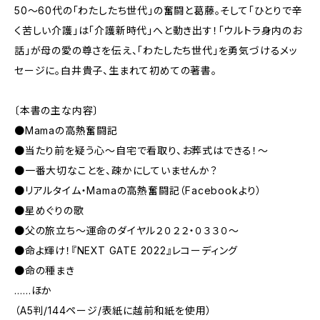
50～60代の「わたしたち世代」の奮闘と葛藤。そして「ひとりで辛
く苦しい介護」は「介護新時代」へと動き出す！「ウルトラ身内のお
話」が母の愛の尊さを伝え、「わたしたち世代」を勇気づけるメッ
セージに。白井貴子、生まれて初めての著書。
〔本書の主な内容〕
●Mamaの高熱奮闘記
●当たり前を疑う心～自宅で看取り、お葬式はできる！～
●一番大切なことを、疎かにしていませんか？
●リアルタイム・Mamaの高熱奮闘記（Facebookより）
●星めぐりの歌
●父の旅立ち～運命のダイヤル２０２２・０３３０～
●命よ輝け！『NEXT GATE 2022』レコーディング
●命の種まき
……ほか
（A5判/144ページ/表紙に越前和紙を使用）