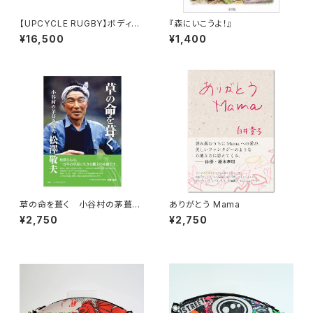
【UPCYCLE RUGBY】ボディバ
『森にいこうよ！』
ッグ（Wallabies Type-A）
¥16,500
¥1,400
草の命を葺く 小谷村の茅葺き
ありがとう Mama
職人 松澤敬夫
¥2,750
¥2,750