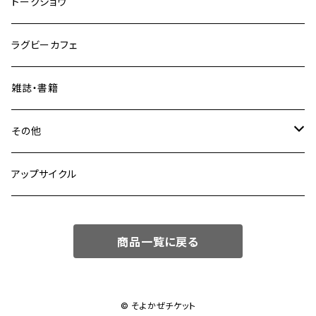
トークショウ
ラグビーカフェ
雑誌・書籍
その他
fuber diner
アップサイクル
商品一覧に戻る
© そよかぜチケット