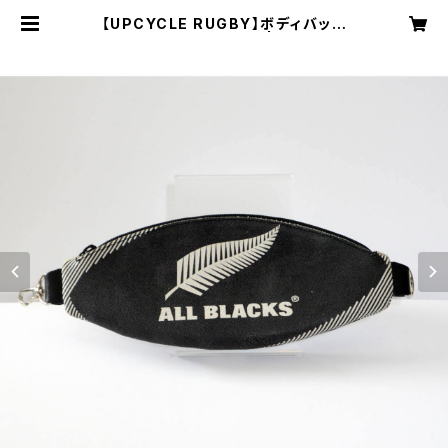
【UPCYCLE RUGBY】ボディバッグ
（Allblacks Type-A） | そよかぜチ
ケット