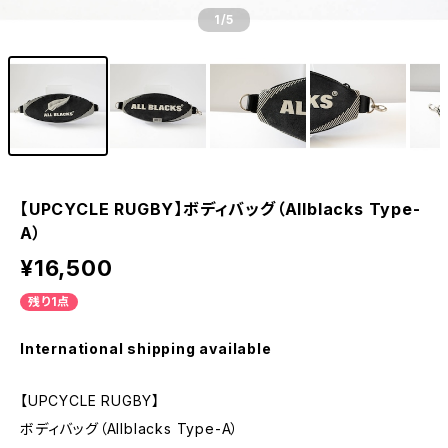
1
/5
【UPCYCLE RUGBY】ボディバッグ（Allblacks Type-
A）
¥16,500
残り1点
International shipping available
【UPCYCLE RUGBY】
ボディバッグ（Allblacks Type-A）