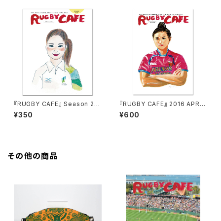
『RUGBY CAFE』 Season 2 /
『RUGBY CAFE』 2016 APRIL
2019 February Edition（vol.
（vol.25）
¥350
¥600
26）
その他の商品