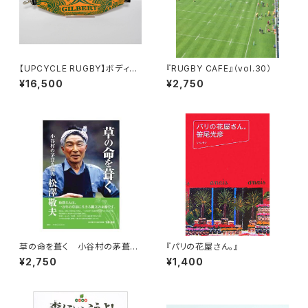
【UPCYCLE RUGBY】ボディバ
『RUGBY CAFE』（vol.30）
ッグ（Wallabies Type-B）
¥16,500
¥2,750
草の命を葺く 小谷村の茅葺き
『パリの花屋さん。』
職人 松澤敬夫
¥2,750
¥1,400